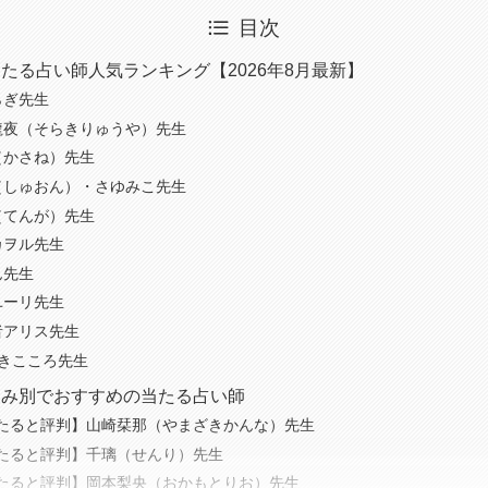
目次
たる占い師人気ランキング【2026年8月最新】
らぎ先生
龍夜（そらきりゅうや）先生
（かさね）先生
（しゅおん）・さゆみこ先生
（てんが）先生
カヲル先生
ん先生
ユーリ先生
者アリス先生
さきこころ先生
悩み別でおすすめの当たる占い師
たると評判】山崎栞那（やまざきかんな）先生
たると評判】千璃（せんり）先生
たると評判】岡本梨央（おかもとりお）先生