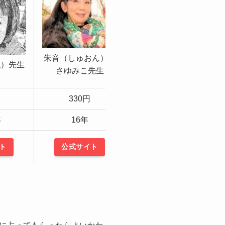
朱音（しゅおん）・
ね）先生
さゆみこ先生
天河（てんが）先生
330円
150円
年
16年
20年
ト
公式サイト
公式サイト