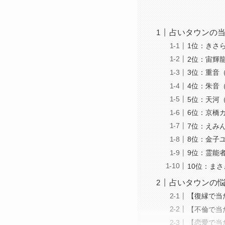
占いタウンの当
1位：きさ
2位：宙輝
3位：重音
4位：朱音
5位：天河
6位：京橋
7位：えみ
8位：金子
9位：霊能
10位：ま
占いタウンの
【復縁で当
【不倫で当
【恋愛で当