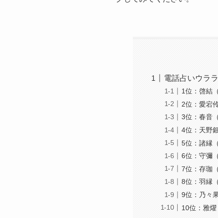
電話占いウララ
1位：啓結
2位：愛宕
3位：春音
4位：天野
5位：諸縁
6位：守彌
7位：存珈
8位：羽縁
9位：乃々
10位：雅