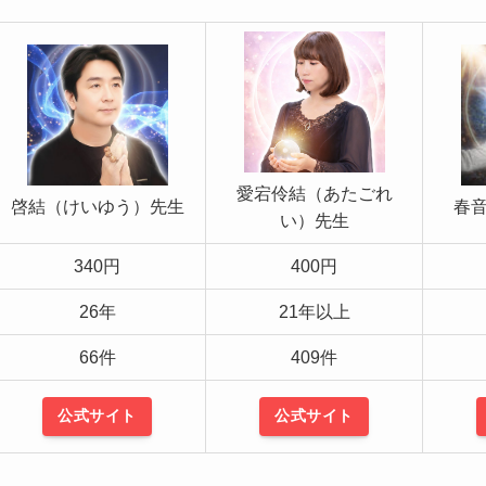
愛宕伶結（あたごれ
啓結（けいゆう）先生
春
い）先生
340円
400円
26年
21年以上
66件
409件
公式サイト
公式サイト