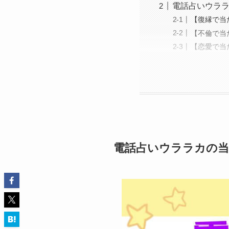
電話占いウラ
【復縁で当
【不倫で当
【恋愛で当
電話占いウララカの当