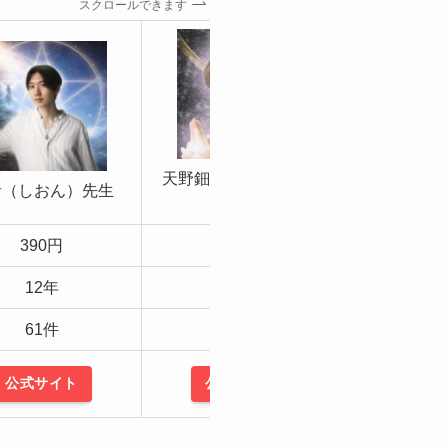
スクロールできます
天野鈿女（あまのうず
音（しおん）先生
諸縁（ゆ
め）先生
390円
370円
48
12年
6〜10年
11〜
61件
176件
78
公式サイト
公式サイト
公式