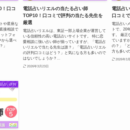
10！口コ
電話占いリエルの当たる占い師
電話占い
TOP10！口コミで評判の当たる先生を
口コミ
厳選
ットや星座な
電話占いメ
で直接相談で
トで、20
電話占いリエルは、東証一部上場企業が運営して
ラットフォ
す。 厳正
いる信頼性の高い電話占いサイトです。 特に恋
の中から選べ
ています
愛相談に強い占い師が揃っていますが、「電話占
誰？」
の？」「
いリエルで当たる先生は誰？」「電話占いリエル
方も多いの
の評判口コミはどう？」と気になる方も多いので
はないでしょうか？...
2026年3
2026年3月23日
電話占い評判