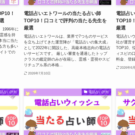
P10！
電話占いエトワールの当たる占い師
電話占
選
TOP10！口コミで評判の当たる先生を
TOP1
厳選
厳選
1996年に
 霊感を持
電話占いエトワールは、業界で7つものサービス
電話占いウラ
本当に当た
を立ち上げてきた運営陣が「電話占いの集大成」
社が運営
る方も多い
として2022年に開設した、高級本格志向の電話占
TOP10
サイトでの
いサービスです。 厳しい審査を通過したトップ
ィスピの口
クラスの鑑定師のみが在籍し、霊感・霊視やスピ
料金、登
リチュアル系の本格...
2026年6
2026年7月10日
電話占い評判
電話占い評判