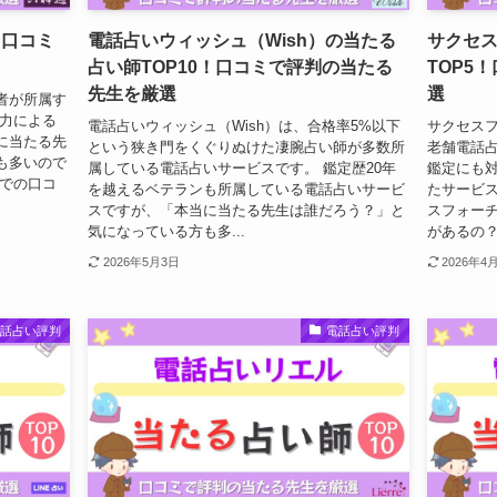
！口コミ
電話占いウィッシュ（Wish）の当たる
サクセ
占い師TOP10！口コミで評判の当たる
TOP5
先生を厳選
選
者が所属す
霊力による
電話占いウィッシュ（Wish）は、合格率5%以下
サクセスフ
に当たる先
という狭き門をくぐりぬけた凄腕占い師が多数所
老舗電話
も多いので
属している電話占いサービスです。 鑑定歴20年
鑑定にも対
トでの口コ
を越えるベテランも所属している電話占いサービ
たサービ
スですが、「本当に当たる先生は誰だろう？」と
スフォー
気になっている方も多...
があるの？
2026年5月3日
2026年4
電話占い評判
電話占い評判