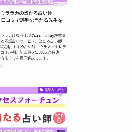
いウララカの当たる占い師
0！口コミで評判の当たる先生を
ラカは東証上場のand factory株式会
する電話占いサービス。当たる占い師
、悩み別おすすめ占い師、ウラスピやレデ
コミ評判、初回最大5,500ptの特典、
録方法までを徹底解説します。
月3日
電話占い評判