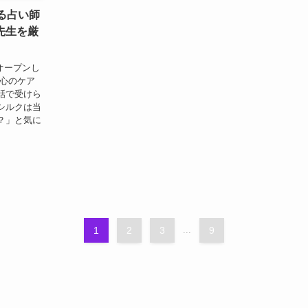
たる占い師
先生を厳
にオープンし
 心のケア
話で受けら
シルクは当
？」と気に
1
2
3
...
9