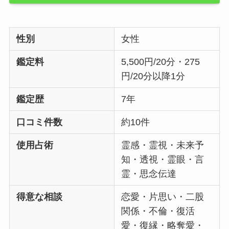
性別
女性
鑑定料
5,500円/20分・275
円/20分以降1分
鑑定歴
7年
口コミ件数
約10件
使用占術
霊感・霊視・未来予
知・透視・霊眼・言
霊・思念伝達
得意な相談
恋愛・片思い・二股
関係・不倫・復活
愛・復縁・略奪愛・