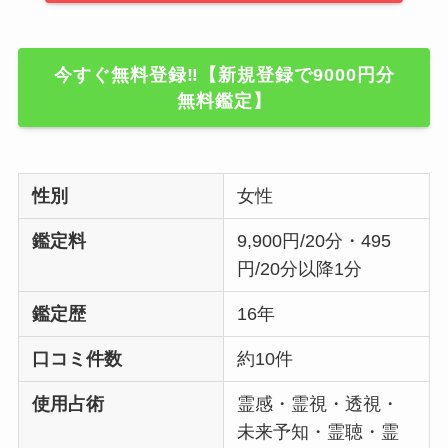
今すぐ無料登録‼【新規登録で9000円分
無料鑑定】
性別
女性
鑑定料
9,900円/20分・495
円/20分以降1分
鑑定歴
16年
口コミ件数
約10件
使用占術
霊感・霊視・透視・
未来予知・霊聴・霊