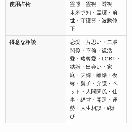
使用占術
霊感・霊視・透視・
未来予知・霊聴・前
世・守護霊・波動修
正
得意な相談
恋愛・片思い・二股
関係・不倫・復活
愛・略奪愛・LGBT・
結婚・出会い・家
庭・夫婦・離婚・復
縁・親子・介護・ペ
ット・人間関係・仕
事・経営・開運・運
勢・人生相談・縁結
び