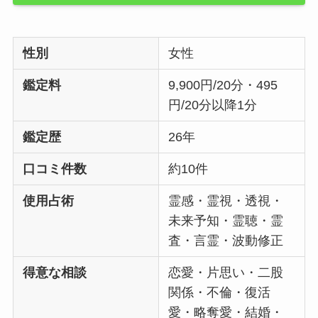
性別
女性
鑑定料
9,900円/20分・495
円/20分以降1分
鑑定歴
26年
口コミ件数
約10件
使用占術
霊感・霊視・透視・
未来予知・霊聴・霊
査・言霊・波動修正
得意な相談
恋愛・片思い・二股
関係・不倫・復活
愛・略奪愛・結婚・