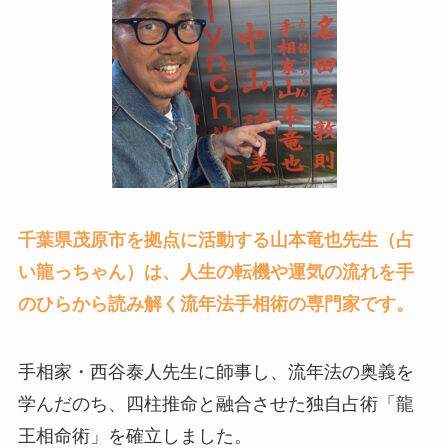
千葉県茂原市を拠点に活動する山本竜也先生（占
い龍っちゃん）は、人生の転機や運気の流れを手
のひらから読み解く流年法手相術の専門家です。
手相家・西谷泰人先生に師事し、流年法の奥義を
学んだのち、四柱推命と融合させた独自占術「龍
王相命術」を確立しました。